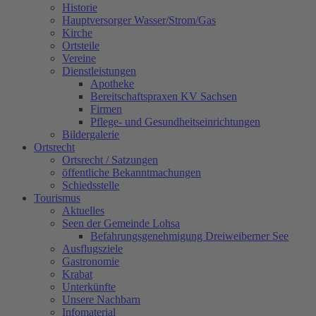
Historie
Hauptversorger Wasser/Strom/Gas
Kirche
Ortsteile
Vereine
Dienstleistungen
Apotheke
Bereitschaftspraxen KV Sachsen
Firmen
Pflege- und Gesundheitseinrichtungen
Bildergalerie
Ortsrecht
Ortsrecht / Satzungen
öffentliche Bekanntmachungen
Schiedsstelle
Tourismus
Aktuelles
Seen der Gemeinde Lohsa
Befahrungsgenehmigung Dreiweiberner See
Ausflugsziele
Gastronomie
Krabat
Unterkünfte
Unsere Nachbarn
Infomaterial