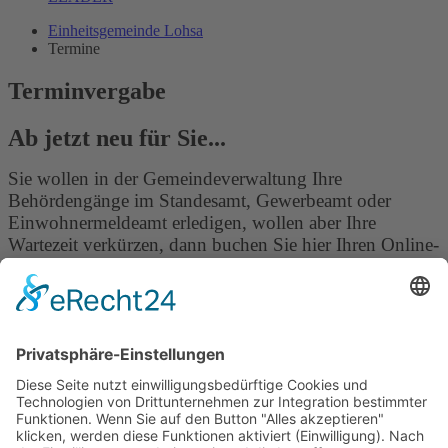
Einheitsgemeinde Lohsa
Termine
Terminvergabe
Ab jetzt neu für Sie...
Sie wollen in der Gemeindeverwaltung Ihre
Behördengänge im Standesamt, Gewerbeamt oder
Einwohnermeldeamt erledigen, wollen aber Ihre
Wartezeit verkürzen, dann buchen Sie hier Ihren Online-
Termin:
Gemeinde Lohsa
Am Rathaus 1
02999 Lohsa