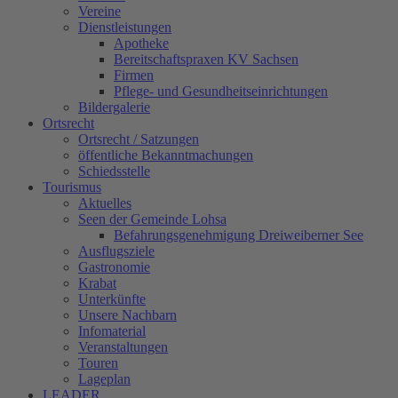
Vereine
Dienstleistungen
Apotheke
Bereitschaftspraxen KV Sachsen
Firmen
Pflege- und Gesundheitseinrichtungen
Bildergalerie
Ortsrecht
Ortsrecht / Satzungen
öffentliche Bekanntmachungen
Schiedsstelle
Tourismus
Aktuelles
Seen der Gemeinde Lohsa
Befahrungsgenehmigung Dreiweiberner See
Ausflugsziele
Gastronomie
Krabat
Unterkünfte
Unsere Nachbarn
Infomaterial
Veranstaltungen
Touren
Lageplan
LEADER