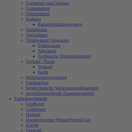
Formulare und Anträge
Gemeinderat
Ortschaftsrat
Rathaus
Ratsinformationssystem
Standesamt
Verwaltung
Trinkwasser/ Abwasser
Trinkwasser
Abwasser
Technische Dienstleistungen
Verkauf / Pacht
Verkauf
Pacht
Wohnungsverwaltung
Fundsachen
bergtechnische Sanierungsmaßnahmen
grenzübergreifende Zusammenarbeit
Einheitsgemeinde
Grußwort
Gästebuch
Historie
Hauptversorger Wasser/Strom/Gas
Kirche
Ortsteile