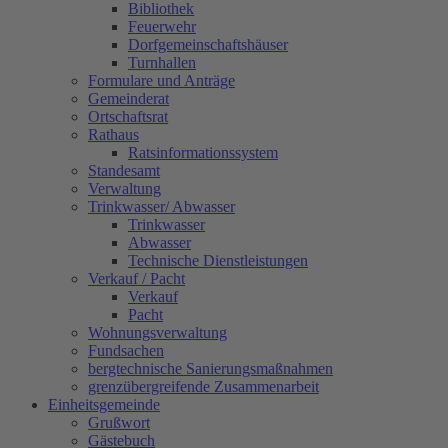
Bibliothek
Feuerwehr
Dorfgemeinschaftshäuser
Turnhallen
Formulare und Anträge
Gemeinderat
Ortschaftsrat
Rathaus
Ratsinformationssystem
Standesamt
Verwaltung
Trinkwasser/ Abwasser
Trinkwasser
Abwasser
Technische Dienstleistungen
Verkauf / Pacht
Verkauf
Pacht
Wohnungsverwaltung
Fundsachen
bergtechnische Sanierungsmaßnahmen
grenzübergreifende Zusammenarbeit
Einheitsgemeinde
Grußwort
Gästebuch