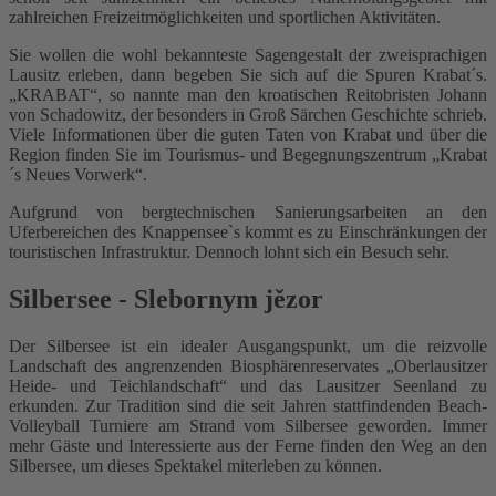
zahlreichen Freizeitmöglichkeiten und sportlichen Aktivitäten.
Sie wollen die wohl bekannteste Sagengestalt der zweisprachigen
Lausitz erleben, dann begeben Sie sich auf die Spuren Krabat´s.
„KRABAT“, so nannte man den kroatischen Reitobristen Johann
von Schadowitz, der besonders in Groß Särchen Geschichte schrieb.
Viele Informationen über die guten Taten von Krabat und über die
Region finden Sie im Tourismus- und Begegnungszentrum „Krabat
´s Neues Vorwerk“.
Aufgrund von bergtechnischen Sanierungsarbeiten an den
Uferbereichen des Knappensee`s kommt es zu Einschränkungen der
touristischen Infrastruktur. Dennoch lohnt sich ein Besuch sehr.
Silbersee - Slebornym jězor
Der Silbersee ist ein idealer Ausgangspunkt, um die reizvolle
Landschaft des angrenzenden Biosphärenreservates „Oberlausitzer
Heide- und Teichlandschaft“ und das Lausitzer Seenland zu
erkunden. Zur Tradition sind die seit Jahren stattfindenden Beach-
Volleyball Turniere am Strand vom Silbersee geworden. Immer
mehr Gäste und Interessierte aus der Ferne finden den Weg an den
Silbersee, um dieses Spektakel miterleben zu können.