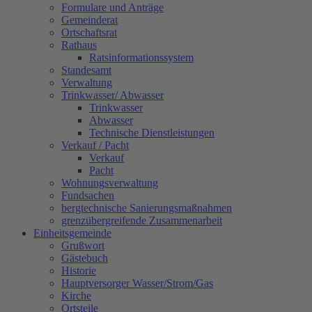
Formulare und Anträge
Gemeinderat
Ortschaftsrat
Rathaus
Ratsinformationssystem
Standesamt
Verwaltung
Trinkwasser/ Abwasser
Trinkwasser
Abwasser
Technische Dienstleistungen
Verkauf / Pacht
Verkauf
Pacht
Wohnungsverwaltung
Fundsachen
bergtechnische Sanierungsmaßnahmen
grenzübergreifende Zusammenarbeit
Einheitsgemeinde
Grußwort
Gästebuch
Historie
Hauptversorger Wasser/Strom/Gas
Kirche
Ortsteile