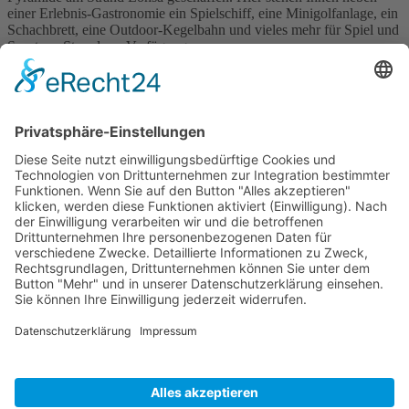
einer Erlebnis-Gastronomie ein Spielschiff, eine Minigolfanlage, ein
Schachbrett, eine Outdoor-Kegelbahn und vieles mehr für Spiel und
Sport am Strand zur Verfügung.
Wer sich darüber hinaus „aktiv“ betätigen möchte, kann sich auf
dem 8 km asphaltierten Rundweg begeben. Die Route ist ideal für
einen Familienausflug per Rad, zum Wandern oder zum Skaten
lernen.
Gemeinde Lohsa
Am Rathaus 1
02999 Lohsa
Tel. 035724 / 56 93-0
Fax 035724 / 56 93 - 29
Info@lohsa.de
Ortsteile
Sprechzeiten
Kontakt/Impressum