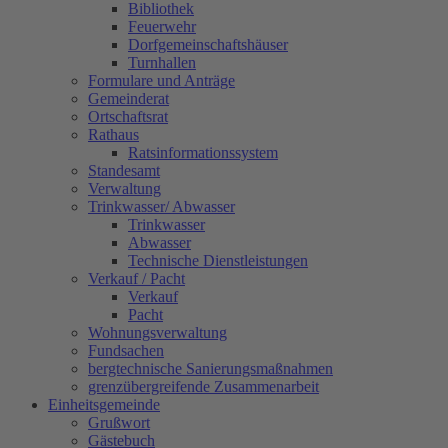
Bibliothek
Feuerwehr
Dorfgemeinschaftshäuser
Turnhallen
Formulare und Anträge
Gemeinderat
Ortschaftsrat
Rathaus
Ratsinformationssystem
Standesamt
Verwaltung
Trinkwasser/ Abwasser
Trinkwasser
Abwasser
Technische Dienstleistungen
Verkauf / Pacht
Verkauf
Pacht
Wohnungsverwaltung
Fundsachen
bergtechnische Sanierungsmaßnahmen
grenzübergreifende Zusammenarbeit
Einheitsgemeinde
Grußwort
Gästebuch