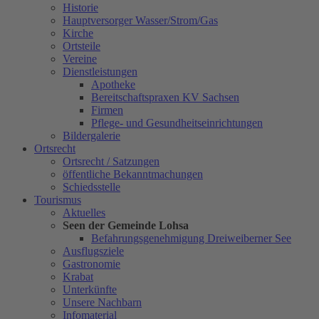
Historie
Hauptversorger Wasser/Strom/Gas
Kirche
Ortsteile
Vereine
Dienstleistungen
Apotheke
Bereitschaftspraxen KV Sachsen
Firmen
Pflege- und Gesundheitseinrichtungen
Bildergalerie
Ortsrecht
Ortsrecht / Satzungen
öffentliche Bekanntmachungen
Schiedsstelle
Tourismus
Aktuelles
Seen der Gemeinde Lohsa
Befahrungsgenehmigung Dreiweiberner See
Ausflugsziele
Gastronomie
Krabat
Unterkünfte
Unsere Nachbarn
Infomaterial