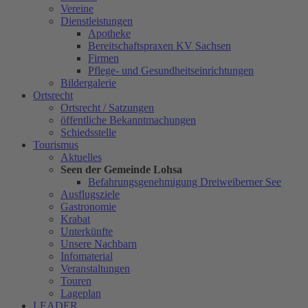
Vereine
Dienstleistungen
Apotheke
Bereitschaftspraxen KV Sachsen
Firmen
Pflege- und Gesundheitseinrichtungen
Bildergalerie
Ortsrecht
Ortsrecht / Satzungen
öffentliche Bekanntmachungen
Schiedsstelle
Tourismus
Aktuelles
Seen der Gemeinde Lohsa
Befahrungsgenehmigung Dreiweiberner See
Ausflugsziele
Gastronomie
Krabat
Unterkünfte
Unsere Nachbarn
Infomaterial
Veranstaltungen
Touren
Lageplan
LEADER