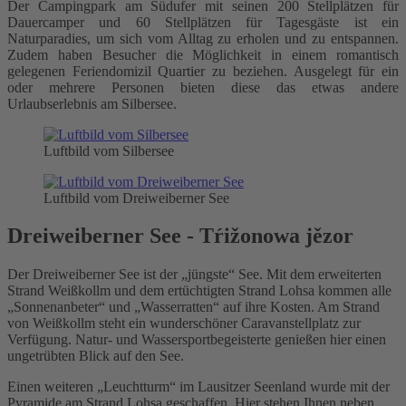
Der Campingpark am Südufer mit seinen 200 Stellplätzen für
Dauercamper und 60 Stellplätzen für Tagesgäste ist ein
Naturparadies, um sich vom Alltag zu erholen und zu entspannen.
Zudem haben Besucher die Möglichkeit in einem romantisch
gelegenen Feriendomizil Quartier zu beziehen. Ausgelegt für ein
oder mehrere Personen bieten diese das etwas andere
Urlaubserlebnis am Silbersee.
Luftbild vom Silbersee
Luftbild vom Dreiweiberner See
Dreiweiberner See - Tŕižonowa jězor
Der Dreiweiberner See ist der „jüngste“ See. Mit dem erweiterten
Strand Weißkollm und dem ertüchtigten Strand Lohsa kommen alle
„Sonnenanbeter“ und „Wasserratten“ auf ihre Kosten. Am Strand
von Weißkollm steht ein wunderschöner Caravanstellplatz zur
Verfügung. Natur- und Wassersportbegeisterte genießen hier einen
ungetrübten Blick auf den See.
Einen weiteren „Leuchtturm“ im Lausitzer Seenland wurde mit der
Pyramide am Strand Lohsa geschaffen. Hier stehen Ihnen neben