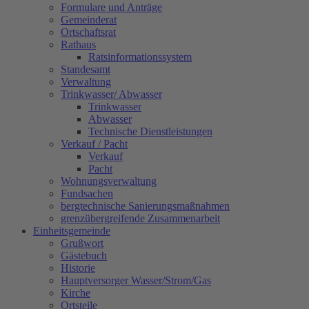
Formulare und Anträge
Gemeinderat
Ortschaftsrat
Rathaus
Ratsinformationssystem
Standesamt
Verwaltung
Trinkwasser/ Abwasser
Trinkwasser
Abwasser
Technische Dienstleistungen
Verkauf / Pacht
Verkauf
Pacht
Wohnungsverwaltung
Fundsachen
bergtechnische Sanierungsmaßnahmen
grenzübergreifende Zusammenarbeit
Einheitsgemeinde
Grußwort
Gästebuch
Historie
Hauptversorger Wasser/Strom/Gas
Kirche
Ortsteile