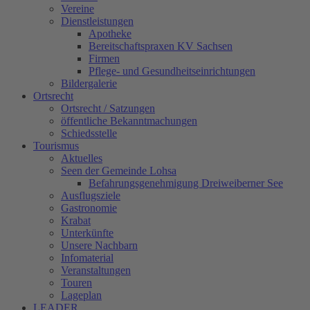
Vereine
Dienstleistungen
Apotheke
Bereitschaftspraxen KV Sachsen
Firmen
Pflege- und Gesundheitseinrichtungen
Bildergalerie
Ortsrecht
Ortsrecht / Satzungen
öffentliche Bekanntmachungen
Schiedsstelle
Tourismus
Aktuelles
Seen der Gemeinde Lohsa
Befahrungsgenehmigung Dreiweiberner See
Ausflugsziele
Gastronomie
Krabat
Unterkünfte
Unsere Nachbarn
Infomaterial
Veranstaltungen
Touren
Lageplan
LEADER