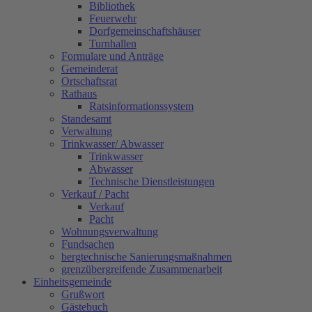
Bibliothek
Feuerwehr
Dorfgemeinschaftshäuser
Turnhallen
Formulare und Anträge
Gemeinderat
Ortschaftsrat
Rathaus
Ratsinformationssystem
Standesamt
Verwaltung
Trinkwasser/ Abwasser
Trinkwasser
Abwasser
Technische Dienstleistungen
Verkauf / Pacht
Verkauf
Pacht
Wohnungsverwaltung
Fundsachen
bergtechnische Sanierungsmaßnahmen
grenzübergreifende Zusammenarbeit
Einheitsgemeinde
Grußwort
Gästebuch