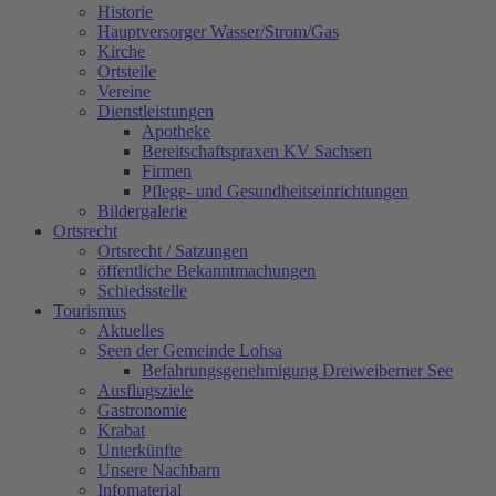
Historie
Hauptversorger Wasser/Strom/Gas
Kirche
Ortsteile
Vereine
Dienstleistungen
Apotheke
Bereitschaftspraxen KV Sachsen
Firmen
Pflege- und Gesundheitseinrichtungen
Bildergalerie
Ortsrecht
Ortsrecht / Satzungen
öffentliche Bekanntmachungen
Schiedsstelle
Tourismus
Aktuelles
Seen der Gemeinde Lohsa
Befahrungsgenehmigung Dreiweiberner See
Ausflugsziele
Gastronomie
Krabat
Unterkünfte
Unsere Nachbarn
Infomaterial