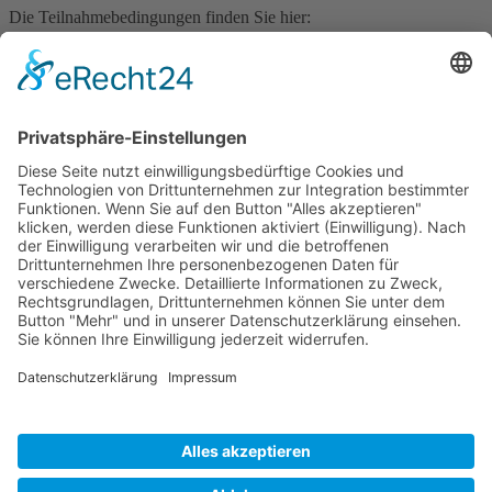
Die Teilnahmebedingungen finden Sie hier:
Teilnahmebedingungen Fotowettbewerb
(83,8 KiB)
Bekanntmachung Fotowettbewerb LEADER Lausitzer
Seenland
(3,1 MiB)
Gemeinde Lohsa
Am Rathaus 1
02999 Lohsa
Tel. 035724 / 56 93-0
Fax 035724 / 56 93 - 29
Info@lohsa.de
Ortsteile
Sprechzeiten
Kontakt/Impressum